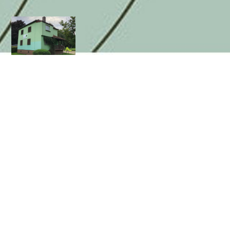
Herzlich Willkommen
Das Grüne
Haus
...ist ein Forum zum Kennenlernen,
Erfahrungsaustausch, für gemeinsame
Aktivitäten, Gesprächskreise und Vorträge, zum
Basteln, Spielen, Toben, Freunde treffen und
vieles mehr.