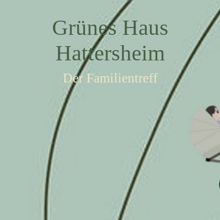
Grünes Haus
Hattersheim
Der Familientreff