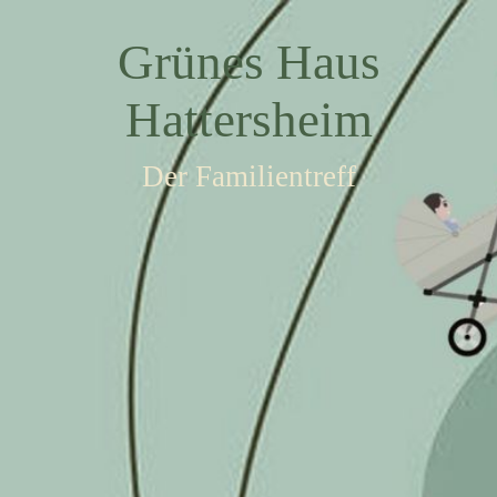
Grünes Haus
Hattersheim
Der Familientreff