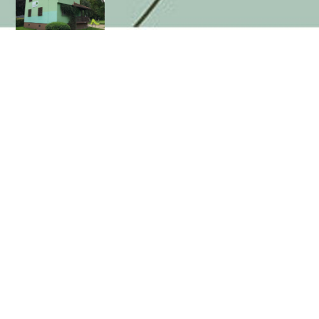
Babytreff
Vor allem Babys lernen von Babys.
Montags von 10:00 Uhr bis 11:30 Uhr im 1. Stock vom
„Grünen Haus“.
Unser Babytreff ist ein offener Treffpunkt für Babys um erste